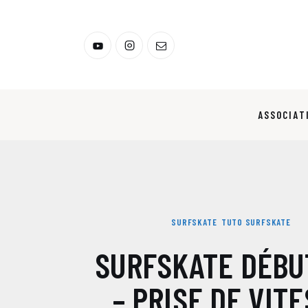
Association Surfskate
Blog
Contacts
ASSOCIAT
SURFSKATE DÉBUTANT – PRISE DE VITESSE AVEC L
SURFSKATE
TUTO SURFSKATE
SURFSKATE DÉBU
– PRISE DE VIT