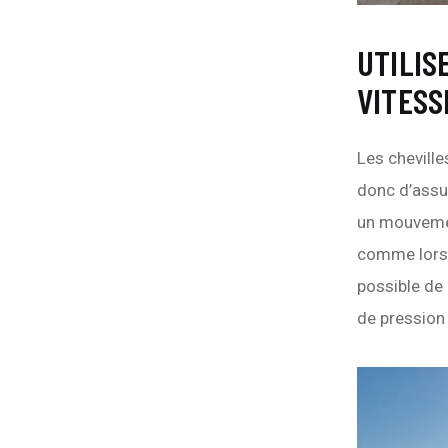
UTILIS
VITESS
Les cheville
donc d’assur
un mouvemen
comme lorsq
possible de 
de pression s