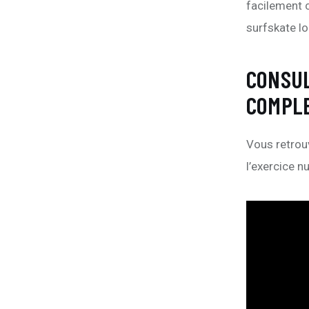
facilement c
surfskate l
CONSUL
COMPL
Vous retrouv
l’exercice nu