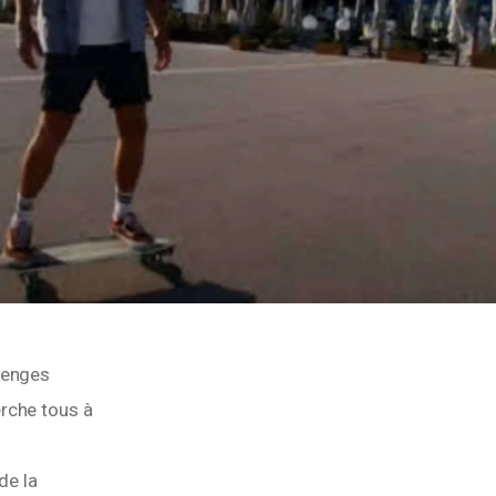
lenges 
rche tous à 
e la 