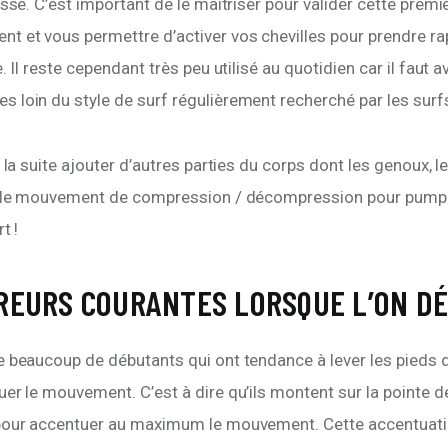
esse. C’est important de le maîtriser pour valider cette premi
t et vous permettre d’activer vos chevilles pour prendre r
e. Il reste cependant très peu utilisé au quotidien car il faut 
loin du style de surf régulièrement recherché par les surfs
r la suite ajouter d’autres parties du corps dont les genoux, l
t le mouvement de compression / décompression pour pumpe
t !
REURS COURANTES LORSQUE L’ON D
e beaucoup de débutants qui ont tendance à lever les pieds d
er le mouvement. C’est à dire qu’ils montent sur la pointe de
pour accentuer au maximum le mouvement. Cette accentuati