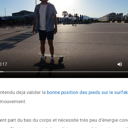
entendu déjà valider la 
bonne position des pieds sur le surfs
e mouvement. 
t part du bas du corps et nécessite très peu d’énergie conc