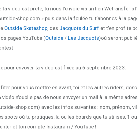
 ta vidéo est prête, tu nous l’envoie via un lien Wetransfer à 
utside-shop.com » puis dans la foulée tu t’abonnes à la pag
e 
Outside Skateshop
, des 
Jacquots du Surf
 et t’en profite p
os pages YouTube (
Outside
 / 
Les Jacquots
)où seront publié
ntest !
te pour envoyer ta vidéo est fixée au 6 septembre 2023.
fiter pour vous mettre en avant, toi et les autres riders, don
a vidéo n’oublie pas de nous envoyer un mail à la même adre
tside-shop.com) avec les infos suivantes : nom, prénom, vil
es spots où tu pratiques, la ou les boards que tu utilises, 1 o
senter et ton compte Instagram / YouTube !