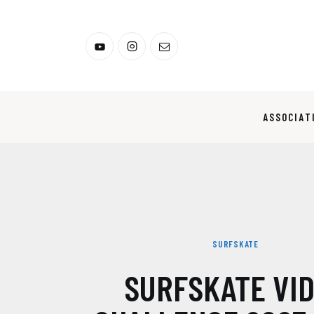
Association Surfskate
Blog
Contacts
ASSOCIAT
SURFSKATE VIDÉO CHALLENGE 2023 AVEC OUTSIDE 
SURFSKATE
SURFSKATE VI