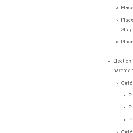
Place
Place
Shop
Place
Élection
barème d
Catég
P
P
P
Catég