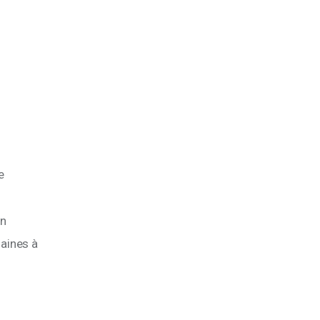
e
n 
aines à 
!