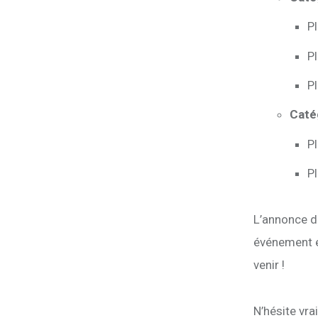
P
P
P
Catég
Pl
P
L’annonce de
événement e
venir ! 
N’hésite vra