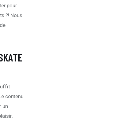
er pour 
ts ?! Nous 
de 
SKATE
uffit 
Le contenu 
r un 
aisir, 