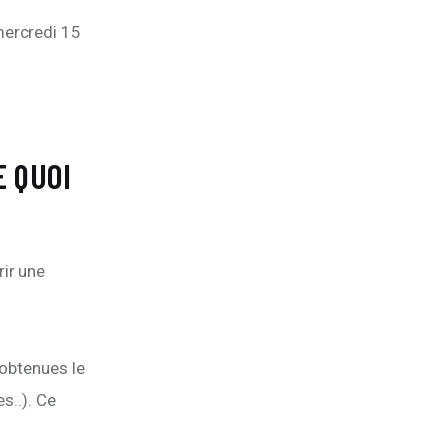
mercredi 15 
 QUOI
ir une 
 obtenues le
s..). Ce