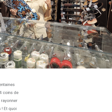
entaines 
4 coins de 
e rayonner 
! Et quoi 