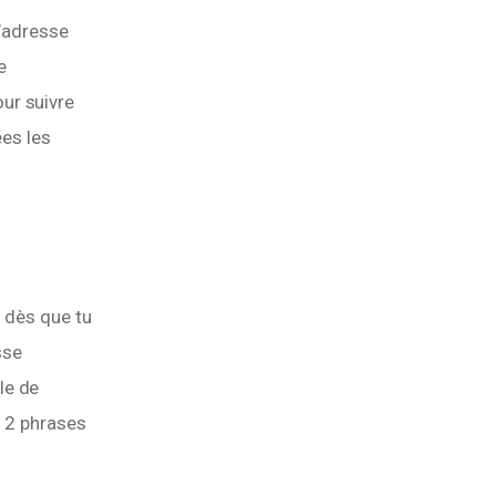
l’adresse 
e 
our suivre 
es les 
c dès que tu 
sse 
le de 
u 2 phrases 