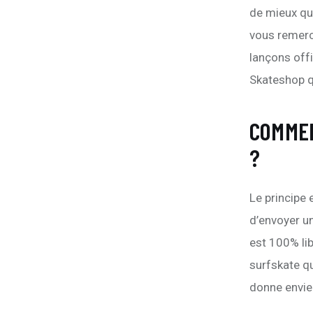
de mieux qu
vous remerci
lançons offi
Skateshop q
COMMEN
?
Le principe 
d’envoyer u
est 100% lib
surfskate qua
donne envie à