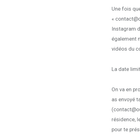
Une fois que
« contact@o
Instagram d
également n
vidéos du co
La date limi
On va en pro
as envoyé t
(contact@ou
résidence, l
pour te pré