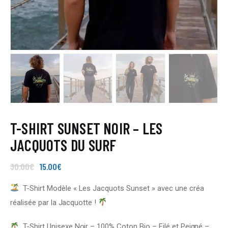
T-SHIRT SUNSET NOIR – LES
JACQUOTS DU SURF
30
.
00
€
15
.
00
€
T-Shirt Modèle « Les Jacquots Sunset » avec une créa
réalisée par la Jacquotte !
T-Shirt Unisexe Noir – 100% Coton Bio – Filé et Peigné –