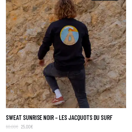
SWEAT SUNRISE NOIR – LES JACQUOTS DU SURF
60
.
00
€
25
.
00
€