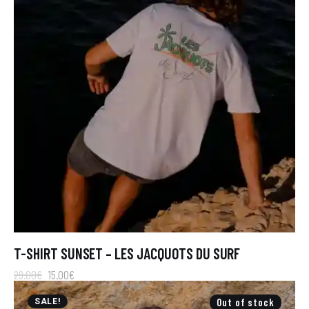
T-SHIRT SUNSET – LES JACQUOTS DU SURF
29
.
00
€
15
.
00
€
Out of stock
SALE!