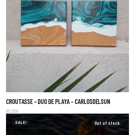
CROUTASSE – DUO DE PLAYA – CARLOSDELSUN
60
.
00
€
Out of stock
SALE!